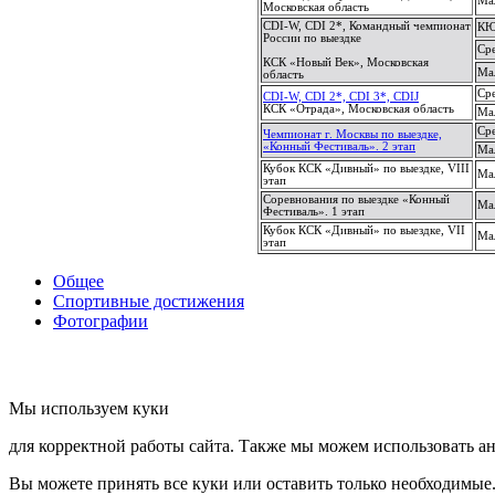
Ма
Московская область
CDI-W, CDI 2*, Командный чемпионат
КЮ
России по выездке
Ср
КСК «Новый Век», Московская
Ма
область
Ср
CDI-W, CDI 2*, CDI 3*, CDIJ
КСК «Отрада», Московская область
Ма
Ср
Чемпионат г. Москвы по выездке,
«Конный Фестиваль». 2 этап
Ма
Кубок КСК «Дивный» по выездке, VIII
Ма
этап
Соревнования по выездке «Конный
Ма
Фестиваль». 1 этап
Кубок КСК «Дивный» по выездке, VII
Ма
этап
Общее
Спортивные достижения
Фотографии
Мы используем куки
для корректной работы сайта. Также мы можем использовать ан
Вы можете принять все куки или оставить только необходимые