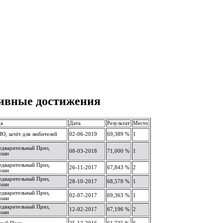
ивные достижения
да
Дата
Результат
Место
Ю, зачёт для любителей
02-06-2019
69,389 %
1
едварительный Приз,
08-03-2018
71,000 %
1
оши
едварительный Приз,
26-11-2017
67,843 %
2
оши
едварительный Приз,
28-10-2017
68,578 %
1
оши
едварительный Приз,
02-07-2017
69,363 %
1
оши
едварительный Приз,
12-02-2017
67,196 %
2
оши