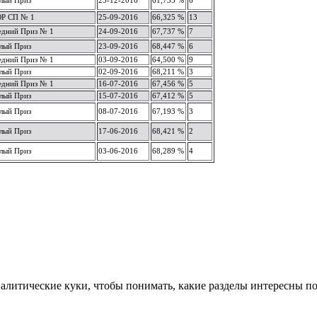
лый Приз
25-12-2016
61,735 %
6
Р СП № 1
25-09-2016
66,325 %
13
едний Приз № 1
24-09-2016
67,737 %
7
лый Приз
23-09-2016
68,447 %
6
едний Приз № 1
03-09-2016
64,500 %
9
лый Приз
02-09-2016
68,211 %
3
едний Приз № 1
16-07-2016
67,456 %
5
лый Приз
15-07-2016
67,412 %
5
лый Приз
08-07-2016
67,193 %
3
лый Приз
17-06-2016
68,421 %
2
лый Приз
03-06-2016
68,289 %
4
алитические куки, чтобы понимать, какие разделы интересны пос
.