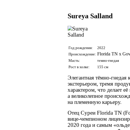
Sureya Salland
Год рождения:
2022
Florida TN x Gov
Происхождение:
Масть:
темно-гнедая
Рост в холке:
155 см
Элегантная тёмно-гнедая 
экстерьером, тремя прод
характером, что делает её
а великолепное происхожд
на племенную карьеру.
Отец Суреи Florida TN (Fo
вице-чемпионом лицензир
2020 года и самым «ольд