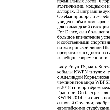
премиальных лотов. Флор
атлетичными, мощными и
аллюрах. Выигравшие аукц
Oetelaar приобрели жереб
увидев в нём кроме ярког
для голландской селекци
For Dance, сын большепри
большое впечатление усп
и собственными спортивны
по материнской линии Blu
превратился в одного из
жеребцов современности.
Lady Freya TS, мать Surey
кобылы KWPN титулом:
e
с Аделиндой Корнелиссен
чемпионатов мира WBFSH
и 2018 гг. и призёром м
Гран-при. Он был резерв
KWPN 2014 г. и очень по
сыновей Governor, одобр
европейскими студбукам