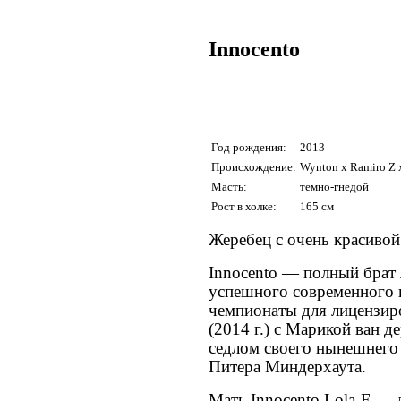
Innocento
Год рождения:
2013
Происхождение:
Wynton x Ramiro Z 
Масть:
темно-гнедой
Рост в холке:
165 см
Жеребец с очень красиво
Innocento — полный брат 
успешного современного 
чемпионаты для лицензир
(2014 г.) с Марикой ван д
седлом своего нынешнего
Питера Миндерхаута.
Мать Innocento Lola-F — 