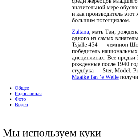
среди жеребцов младшего 
значительной мере обусл
и как производитель этот
большим потенциалом.
Zaltana
, мать Таи, рождена
одного из самых влиятел
Tsjalle 454 — чемпион Ш
победитель национальных
дисциплинах. Все предки 
рожденные после 1940 го
студбука — Ster, Model, P
Maaike fan ’e Welle
получи
Общее
Родословная
Фото
Видео
Мы используем куки