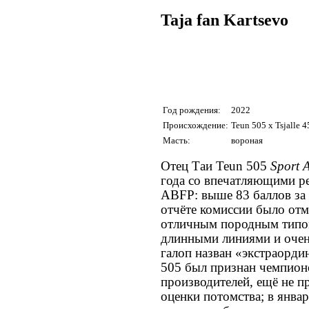
Taja fan Kartsevo
Год рождения:
2022
Происхождение:
Teun 505 x Tsjalle 
Масть:
вороная
Отец Таи Teun 505
Sport 
года со впечатляющими ре
ABFP: выше 83 баллов за 
отчёте комиссии было отм
отличным породным типом
длинными линиями и очен
галоп назван «экстраорди
505 был признан чемпион
производителей, ещё не 
оценки потомства; в янва