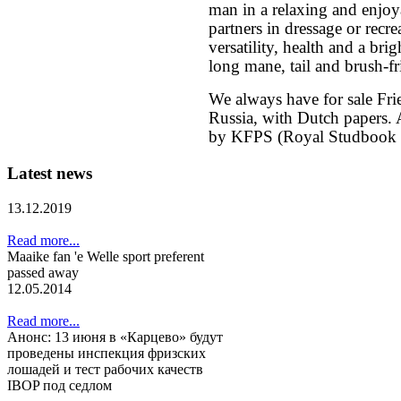
man in a relaxing and enjo
partners in dressage or recre
versatility, health and a brig
long mane, tail and brush-fri
We always have for sale Fri
Russia, with Dutch papers. A
by KFPS (Royal Studbook of
Latest
news
13.12.2019
Read more...
Maaike fan 'e Welle sport preferent
passed away
12.05.2014
Read more...
Анонс: 13 июня в «Карцево» будут
проведены инспекция фризских
лошадей и тест рабочих качеств
IBOP под седлом